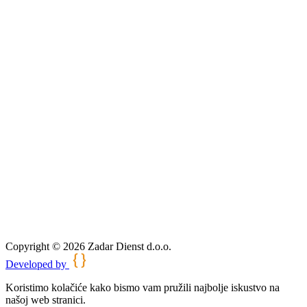
na zemljišta do 150.000 €
mani do 300.000 €
i do 300.000 €
Copyright © 2026 Zadar Dienst d.o.o.
Developed by
Koristimo kolačiće kako bismo vam pružili najbolje iskustvo na
našoj web stranici.