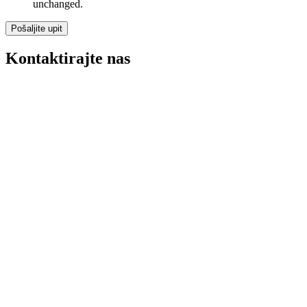
unchanged.
Kontaktirajte nas
ne kuće do 300.000 €