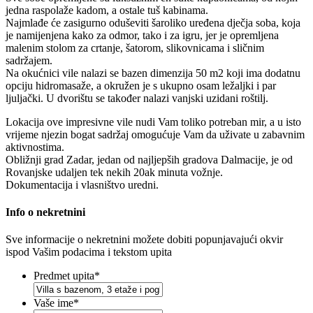
jedna raspolaže kadom, a ostale tuš kabinama.
Najmlađe će zasigurno oduševiti šaroliko uređena dječja soba, koja
je namijenjena kako za odmor, tako i za igru, jer je opremljena
malenim stolom za crtanje, šatorom, slikovnicama i sličnim
sadržajem.
Na okućnici vile nalazi se bazen dimenzija 50 m2 koji ima dodatnu
opciju hidromasaže, a okružen je s ukupno osam ležaljki i par
ljuljački. U dvorištu se također nalazi vanjski uzidani roštilj.
Lokacija ove impresivne vile nudi Vam toliko potreban mir, a u isto
vrijeme njezin bogat sadržaj omogućuje Vam da uživate u zabavnim
aktivnostima.
Obližnji grad Zadar, jedan od najljepših gradova Dalmacije, je od
Rovanjske udaljen tek nekih 20ak minuta vožnje.
Dokumentacija i vlasništvo uredni.
Info o nekretnini
Sve informacije o nekretnini možete dobiti popunjavajući okvir
ispod Vašim podacima i tekstom upita
Predmet upita
*
Vaše ime
*