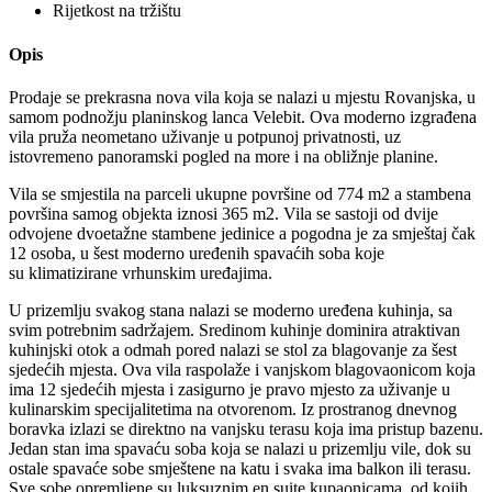
Rijetkost na tržištu
Opis
Prodaje se prekrasna nova vila koja se nalazi u mjestu Rovanjska, u
samom podnožju planinskog lanca Velebit. Ova moderno izgrađena
vila pruža neometano uživanje u potpunoj privatnosti, uz
istovremeno panoramski pogled na more i na obližnje planine.
Vila se smjestila na parceli ukupne površine od 774 m2 a stambena
površina samog objekta iznosi 365 m2. Vila se sastoji od dvije
odvojene dvoetažne stambene jedinice a pogodna je za smještaj čak
12 osoba, u šest moderno uređenih spavaćih soba koje
su klimatizirane vrhunskim uređajima.
U prizemlju svakog stana nalazi se moderno uređena kuhinja, sa
svim potrebnim sadržajem. Sredinom kuhinje dominira atraktivan
kuhinjski otok a odmah pored nalazi se stol za blagovanje za šest
sjedećih mjesta. Ova vila raspolaže i vanjskom blagovaonicom koja
ima 12 sjedećih mjesta i zasigurno je pravo mjesto za uživanje u
kulinarskim specijalitetima na otvorenom. Iz prostranog dnevnog
boravka izlazi se direktno na vanjsku terasu koja ima pristup bazenu.
Jedan stan ima spavaću soba koja se nalazi u prizemlju vile, dok su
ostale spavaće sobe smještene na katu i svaka ima balkon ili terasu.
Sve sobe opremljene su luksuznim en suite kupaonicama, od kojih