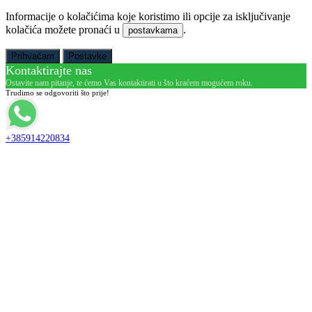
Informacije o kolačićima koje koristimo ili opcije za isključivanje
kolačića možete pronaći u
.
postavkama
Prihvaćam
Postavke
Kontaktirajte nas
Ostavite nam pitanje, te ćemo Vas kontaktirati u što kraćem mogućem roku.
Trudimo se odgovoriti što prije!
+385914220834