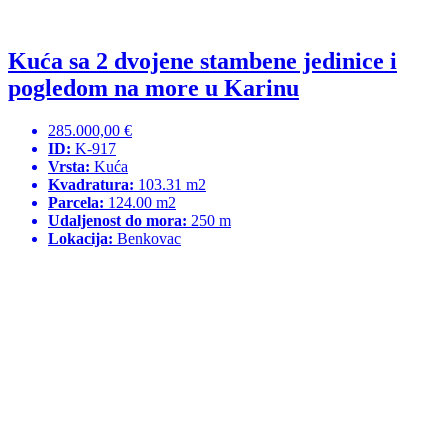
Kuća sa 2 dvojene stambene jedinice i
pogledom na more u Karinu
285.000,00 €
ID:
K-917
Vrsta:
Kuća
Kvadratura:
103.31 m2
Parcela:
124.00 m2
Udaljenost do mora:
250 m
Lokacija:
Benkovac