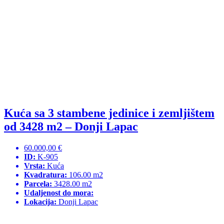
Kuća sa 3 stambene jedinice i zemljištem
od 3428 m2 – Donji Lapac
60.000,00 €
ID:
K-905
Vrsta:
Kuća
Kvadratura:
106.00 m2
Parcela:
3428.00 m2
Udaljenost do mora:
Lokacija:
Donji Lapac