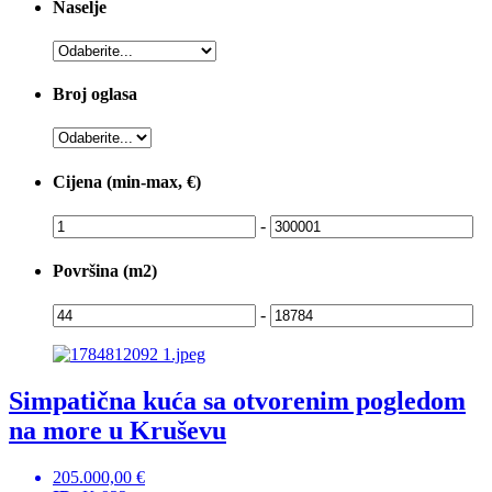
Naselje
Broj oglasa
Cijena (min-max, €)
-
Površina (m2)
-
Simpatična kuća sa otvorenim pogledom
na more u Kruševu
205.000,00 €