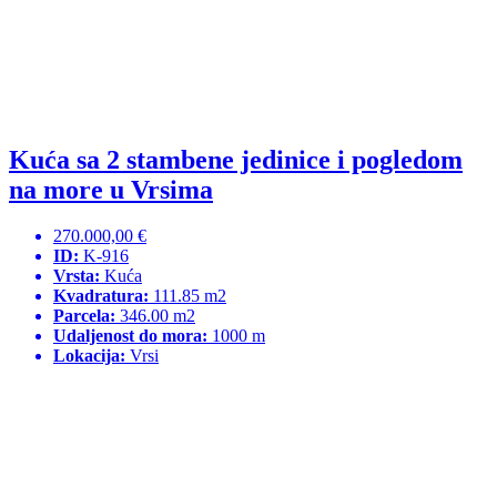
Kuća sa 2 stambene jedinice i pogledom
na more u Vrsima
270.000,00 €
ID:
K-916
Vrsta:
Kuća
Kvadratura:
111.85 m2
Parcela:
346.00 m2
Udaljenost do mora:
1000 m
Lokacija:
Vrsi