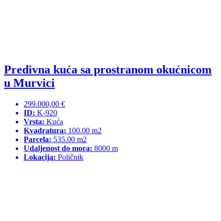
Predivna kuća sa prostranom okućnicom
u Murvici
299.000,00 €
ID:
K-920
Vrsta:
Kuća
Kvadratura:
100.00 m2
Parcela:
535.00 m2
Udaljenost do mora:
8000 m
Lokacija:
Poličnik