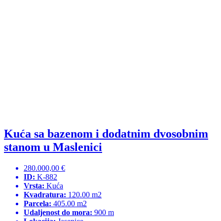
Kuća sa bazenom i dodatnim dvosobnim
stanom u Maslenici
280.000,00 €
ID:
K-882
Vrsta:
Kuća
Kvadratura:
120.00 m2
Parcela:
405.00 m2
Udaljenost do mora:
900 m