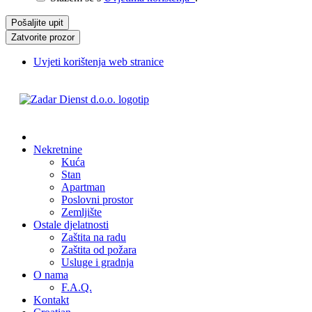
Zatvorite prozor
Uvjeti korištenja web stranice
Nekretnine
Kuća
Stan
Apartman
Poslovni prostor
Zemljište
Ostale djelatnosti
Zaštita na radu
Zaštita od požara
Usluge i gradnja
O nama
F.A.Q.
Kontakt