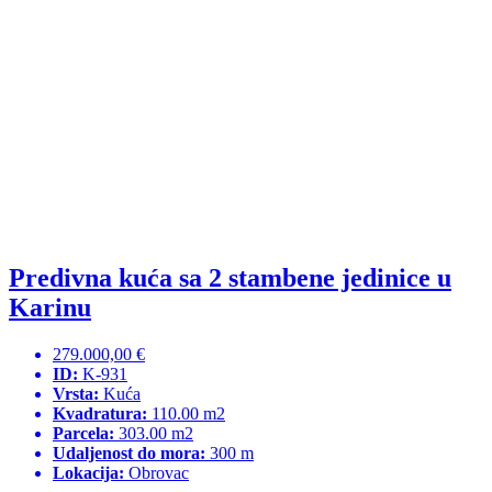
Predivna kuća sa 2 stambene jedinice u
Karinu
279.000,00 €
ID:
K-931
Vrsta:
Kuća
Kvadratura:
110.00 m2
Parcela:
303.00 m2
Udaljenost do mora:
300 m
Lokacija:
Obrovac