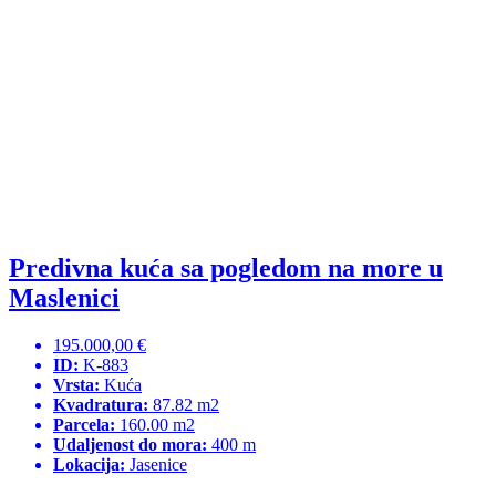
Predivna kuća sa pogledom na more u
Maslenici
195.000,00 €
ID:
K-883
Vrsta:
Kuća
Kvadratura:
87.82 m2
Parcela:
160.00 m2
Udaljenost do mora:
400 m
Lokacija:
Jasenice