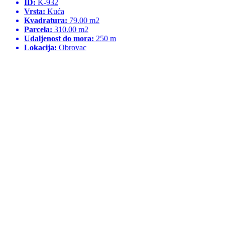
ID:
K-932
Vrsta:
Kuća
Kvadratura:
79.00 m2
Parcela:
310.00 m2
Udaljenost do mora:
250 m
Lokacija:
Obrovac