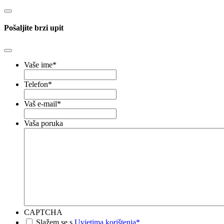
Pošaljite brzi upit
Vaše ime
*
Telefon
*
Vaš e-mail
*
Vaša poruka
CAPTCHA
*
Slažem se s
Uvjetima korištenja*
.