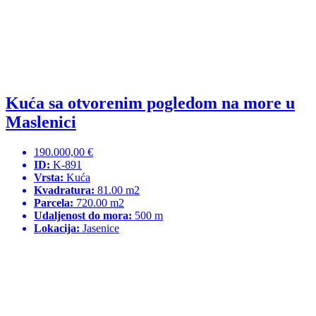
Kuća sa otvorenim pogledom na more u
Maslenici
190.000,00 €
ID:
K-891
Vrsta:
Kuća
Kvadratura:
81.00 m2
Parcela:
720.00 m2
Udaljenost do mora:
500 m
Lokacija:
Jasenice