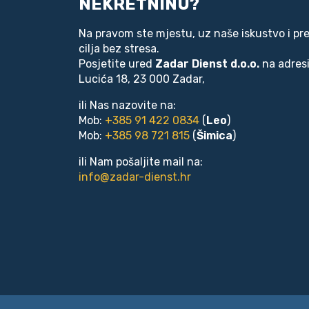
NEKRETNINU?
Na pravom ste mjestu, uz naše iskustvo i pr
cilja bez stresa.
Posjetite ured
Zadar Dienst d.o.o.
na adresi
Lucića 18, 23 000 Zadar,
ili Nas nazovite na:
Mob:
+385 91 422 0834
(
Leo
)
Mob:
+385 98 721 815
(
Šimica
)
ili Nam pošaljite mail na:
info@zadar-dienst.hr