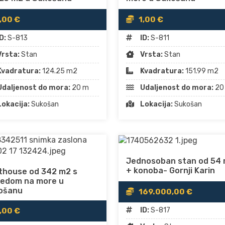
,00 €
1,00 €
D:
S-813
ID:
S-811
Vrsta:
Stan
Vrsta:
Stan
Kvadratura:
124.25 m2
Kvadratura:
151.99 m2
Udaljenost do mora:
20 m
Udaljenost do mora:
20
Lokacija:
Sukošan
Lokacija:
Sukošan
Jednosoban stan od 54
+ konoba- Gornji Karin
thouse od 342 m2 s
ledom na more u
ošanu
169.000,00 €
ID:
S-817
,00 €