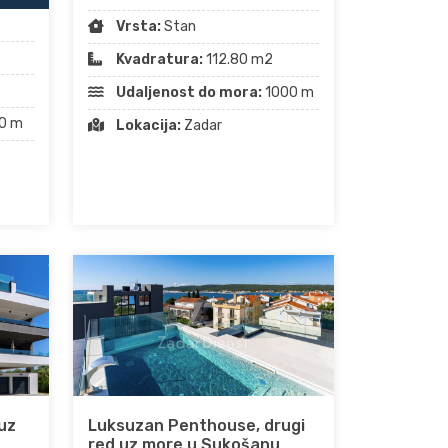
Vrsta:
Stan
Kvadratura:
112.80 m2
Udaljenost do mora:
1000 m
0 m
Lokacija:
Zadar
Luksuzan Penthouse, drugi
uz
red uz more u Sukošanu