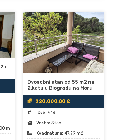
2 u
Dvosobni stan od 55 m2 na
2.katu u Biogradu na Moru
220.000,00 €
ID:
S-913
Vrsta:
Stan
00 m
Kvadratura:
47.79 m2