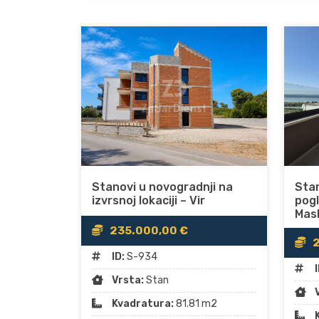
Stanovi u novogradnji na
Stan
izvrsnoj lokaciji – Vir
pog
Masl
235.000,00 €
2
ID:
S-934
I
Vrsta:
Stan
Kvadratura:
81.81 m2