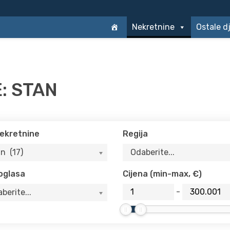
Nekretnine
Ostale d
: STAN
nekretnine
Regija
n (17)
Odaberite...
 oglasa
Cijena (min-max, €)
-
berite...