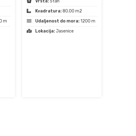
Vrsta:
Stan
Kvadratura:
80.00 m2
0 m
Udaljenost do mora:
1200 m
Lokacija:
Jasenice