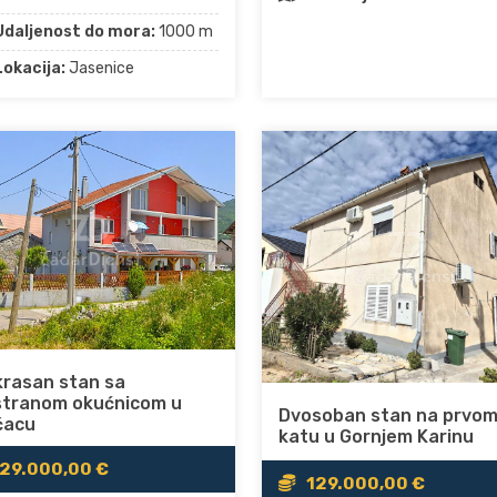
Udaljenost do mora:
1000 m
Lokacija:
Jasenice
krasan stan sa
stranom okućnicom u
Dvosoban stan na prvo
čacu
katu u Gornjem Karinu
29.000,00 €
129.000,00 €