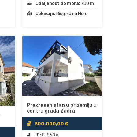
Udaljenost do mora:
700 m
Lokacija:
Biograd na Moru
Prekrasan stan u prizemlju u
centru grada Zadra
m
300.000,00 €
ID:
S-868 a