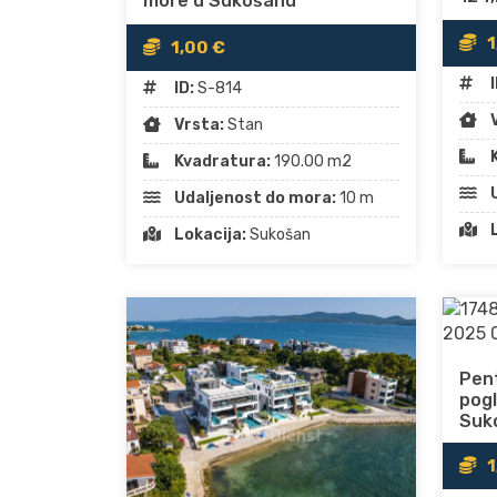
more u Sukošanu
1
1,00 €
I
ID:
S-814
Vrsta:
Stan
Kvadratura:
190.00 m2
Udaljenost do mora:
10 m
Lokacija:
Sukošan
Pen
pog
Suk
1