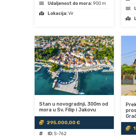
Udaljenost do mora:
900 m
Lokacija:
Vir
Stan u novogradnji, 300m od
Pre
mora u Sv. Filip i Jakovu
pro
Gra
295.000,00 €
1
ID:
S-762