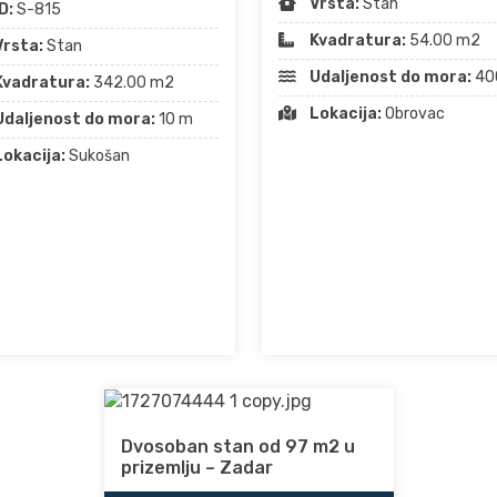
Vrsta:
Stan
D:
S-815
Kvadratura:
54.00 m2
Vrsta:
Stan
Udaljenost do mora:
40
Kvadratura:
342.00 m2
Lokacija:
Obrovac
Udaljenost do mora:
10 m
Lokacija:
Sukošan
Dvosoban stan od 97 m2 u
prizemlju – Zadar