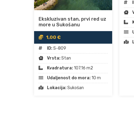
I
Ekskluzivan stan, prvi red uz
more u Sukošanu
1,00 €
ID:
S-809
Vrsta:
Stan
Kvadratura:
107.16 m2
Udaljenost do mora:
10 m
Lokacija:
Sukošan