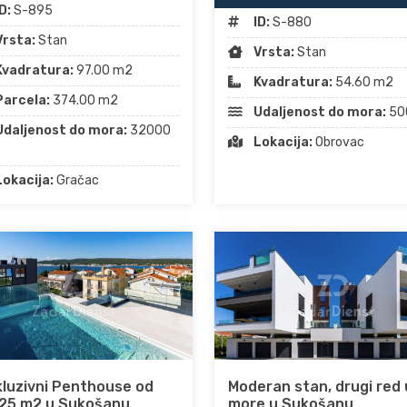
D:
S-895
ID:
S-880
Vrsta:
Stan
Vrsta:
Stan
Kvadratura:
97.00 m2
Kvadratura:
54.60 m2
Parcela:
374.00 m2
Udaljenost do mora:
50
Udaljenost do mora:
32000
Lokacija:
Obrovac
Lokacija:
Gračac
luzivni Penthouse od
Moderan stan, drugi red 
,25 m2 u Sukošanu
more u Sukošanu