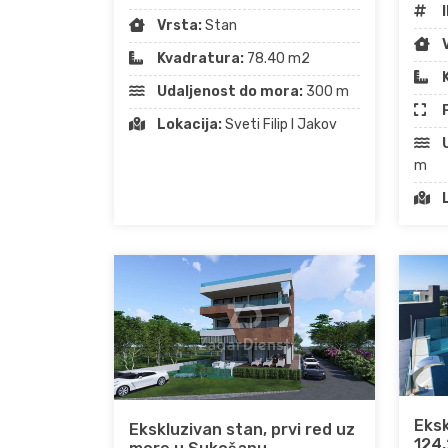
I
Vrsta:
Stan
Kvadratura:
78.40 m2
Udaljenost do mora:
300 m
Lokacija:
Sveti Filip I Jakov
m
Eksk
Ekskluzivan stan, prvi red uz
124