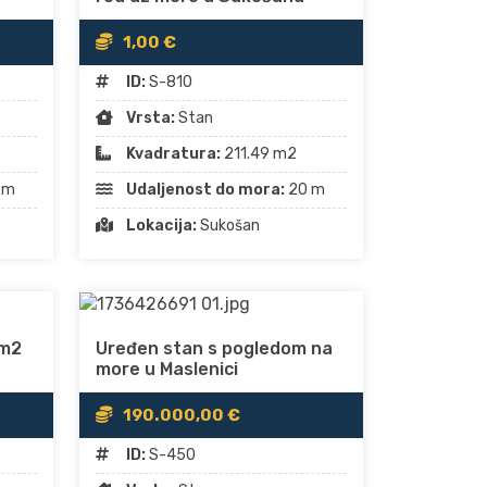
1,00 €
ID:
S-810
Vrsta:
Stan
Kvadratura:
211.49 m2
Udaljenost do mora:
20 m
 m
Lokacija:
Sukošan
 m2
Uređen stan s pogledom na
more u Maslenici
190.000,00 €
ID:
S-450