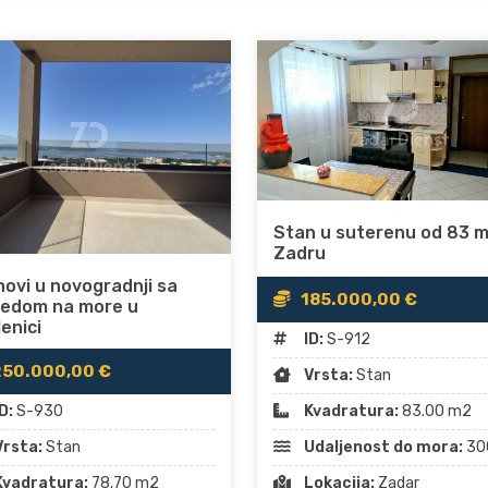
Stan u suterenu od 83 m
Zadru
ovi u novogradnji sa
185.000,00 €
ledom na more u
enici
ID:
S-912
50.000,00 €
Vrsta:
Stan
D:
S-930
Kvadratura:
83.00 m2
Vrsta:
Stan
Udaljenost do mora:
30
Kvadratura:
78.70 m2
Lokacija:
Zadar