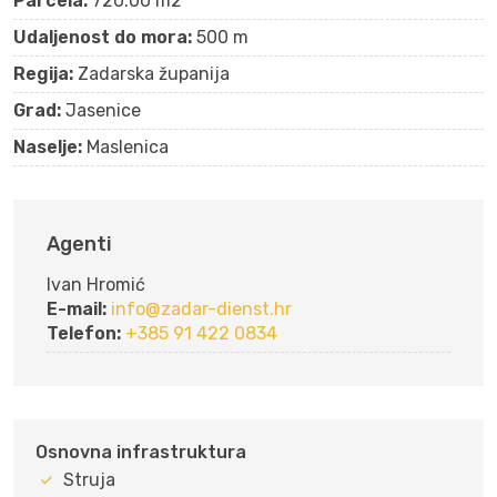
Parcela:
720.00 m2
Udaljenost do mora:
500 m
Regija:
Zadarska županija
Grad:
Jasenice
Naselje:
Maslenica
Agenti
Ivan Hromić
E-mail:
info@zadar-dienst.hr
Telefon:
+385 91 422 0834
Osnovna infrastruktura
Struja