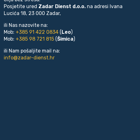
Posjetite ured
Zadar Dienst d.o.o.
na adresi Ivana
Lucića 18, 23 000 Zadar,
ili Nas nazovite na:
Mob:
+385 91 422 0834
(
Leo
)
Mob:
+385 98 721 815
(
Šimica
)
ili Nam pošaljite mail na:
info@zadar-dienst.hr
ljne kuće do 300.000 €
ljna zemljišta do 150.000 €
tmani do 300.000 €
ovi do 300.000 €