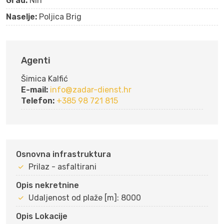
Grad:
Nin
Naselje:
Poljica Brig
Agenti
Šimica Kalfić
E-mail:
info@zadar-dienst.hr
Telefon:
+385 98 721 815
Osnovna infrastruktura
Prilaz - asfaltirani
Opis nekretnine
Udaljenost od plaže [m]: 8000
Opis Lokacije